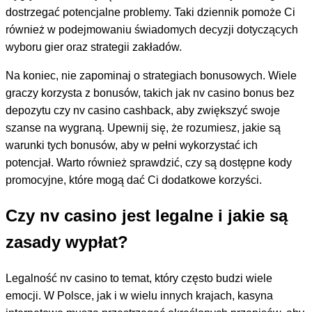
dostrzegać potencjalne problemy. Taki dziennik pomoże Ci
również w podejmowaniu świadomych decyzji dotyczących
wyboru gier oraz strategii zakładów.
Na koniec, nie zapominaj o strategiach bonusowych. Wiele
graczy korzysta z bonusów, takich jak nv casino bonus bez
depozytu czy nv casino cashback, aby zwiększyć swoje
szanse na wygraną. Upewnij się, że rozumiesz, jakie są
warunki tych bonusów, aby w pełni wykorzystać ich
potencjał. Warto również sprawdzić, czy są dostępne kody
promocyjne, które mogą dać Ci dodatkowe korzyści.
Czy nv casino jest legalne i jakie są
zasady wypłat?
Legalność nv casino to temat, który często budzi wiele
emocji. W Polsce, jak i w wielu innych krajach, kasyna