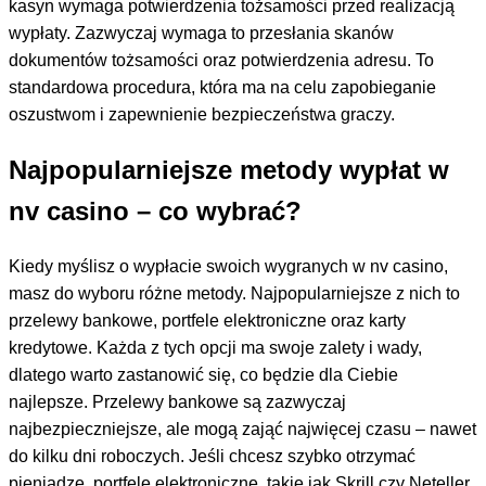
kasyn wymaga potwierdzenia tożsamości przed realizacją
wypłaty. Zazwyczaj wymaga to przesłania skanów
dokumentów tożsamości oraz potwierdzenia adresu. To
standardowa procedura, która ma na celu zapobieganie
oszustwom i zapewnienie bezpieczeństwa graczy.
Najpopularniejsze metody wypłat w
nv casino – co wybrać?
Kiedy myślisz o wypłacie swoich wygranych w nv casino,
masz do wyboru różne metody. Najpopularniejsze z nich to
przelewy bankowe, portfele elektroniczne oraz karty
kredytowe. Każda z tych opcji ma swoje zalety i wady,
dlatego warto zastanowić się, co będzie dla Ciebie
najlepsze. Przelewy bankowe są zazwyczaj
najbezpieczniejsze, ale mogą zająć najwięcej czasu – nawet
do kilku dni roboczych. Jeśli chcesz szybko otrzymać
pieniądze, portfele elektroniczne, takie jak Skrill czy Neteller,