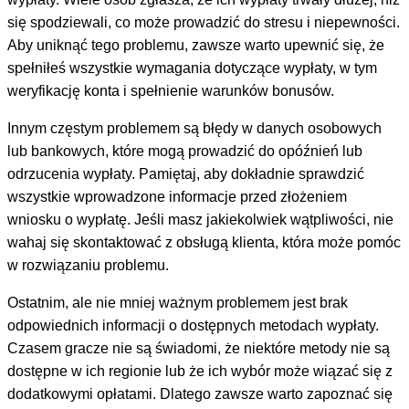
się spodziewali, co może prowadzić do stresu i niepewności.
Aby uniknąć tego problemu, zawsze warto upewnić się, że
spełniłeś wszystkie wymagania dotyczące wypłaty, w tym
weryfikację konta i spełnienie warunków bonusów.
Innym częstym problemem są błędy w danych osobowych
lub bankowych, które mogą prowadzić do opóźnień lub
odrzucenia wypłaty. Pamiętaj, aby dokładnie sprawdzić
wszystkie wprowadzone informacje przed złożeniem
wniosku o wypłatę. Jeśli masz jakiekolwiek wątpliwości, nie
wahaj się skontaktować z obsługą klienta, która może pomóc
w rozwiązaniu problemu.
Ostatnim, ale nie mniej ważnym problemem jest brak
odpowiednich informacji o dostępnych metodach wypłaty.
Czasem gracze nie są świadomi, że niektóre metody nie są
dostępne w ich regionie lub że ich wybór może wiązać się z
dodatkowymi opłatami. Dlatego zawsze warto zapoznać się