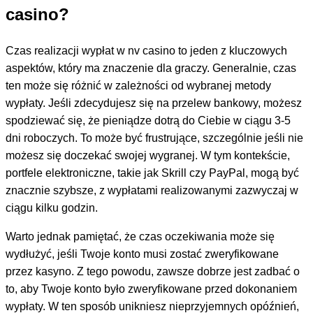
casino?
Czas realizacji wypłat w nv casino to jeden z kluczowych
aspektów, który ma znaczenie dla graczy. Generalnie, czas
ten może się różnić w zależności od wybranej metody
wypłaty. Jeśli zdecydujesz się na przelew bankowy, możesz
spodziewać się, że pieniądze dotrą do Ciebie w ciągu 3-5
dni roboczych. To może być frustrujące, szczególnie jeśli nie
możesz się doczekać swojej wygranej. W tym kontekście,
portfele elektroniczne, takie jak Skrill czy PayPal, mogą być
znacznie szybsze, z wypłatami realizowanymi zazwyczaj w
ciągu kilku godzin.
Warto jednak pamiętać, że czas oczekiwania może się
wydłużyć, jeśli Twoje konto musi zostać zweryfikowane
przez kasyno. Z tego powodu, zawsze dobrze jest zadbać o
to, aby Twoje konto było zweryfikowane przed dokonaniem
wypłaty. W ten sposób unikniesz nieprzyjemnych opóźnień,